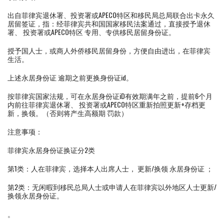
出自菲律宾退休署、投资署或APECO特区和移民局总局联合出卡永久
居留签证，指：经菲律宾共和国国家移民法案通过，直接授予退休
署、 投资署或APECO特区 专用、专供移民居留身份证。
授予国人士，或商人外侨移民居留身份，方便自由进出，在菲律宾
生活。
上述永居身份证 逾期之前更换身份证id。
按菲律宾国家法规，可在永居身份证iD有效期满年之前，提前6个月
内前往菲律宾退休署、 投资署或APECO特区重新拍照更新+存档更
新，换领。（否则将产生高额期 罚款）
注意事项：
菲律宾永居身份证换证分2类
第1类：人在菲律宾，选择本人出席人士， 更新/换领 永居身份证 ；
第2类：无闲暇到移民总局人士或申请人在菲律宾以外地区人士更新/
换领永居身份证。
。