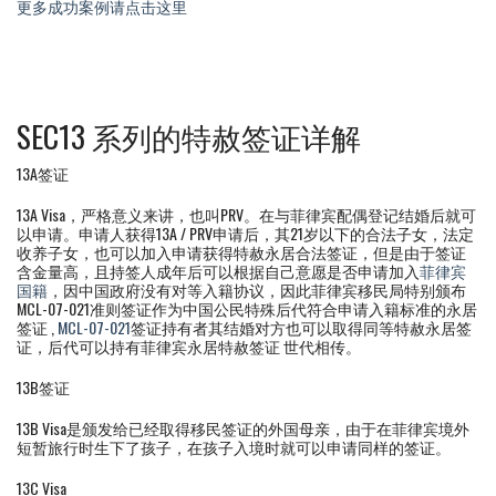
更多成功案例请点击这里
SEC13 系列的特赦签证详解
13A签证
13A Visa，严格意义来讲，也叫PRV。在与菲律宾配偶登记结婚后就可
以申请。申请人获得13A / PRV申请后，其21岁以下的合法子女，法定
收养子女，也可以加入申请获得特赦永居合法签证，但是由于签证
含金量高，且持签人成年后可以根据自己意愿是否申请加入
菲律宾
国籍
，因中国政府没有对等入籍协议，因此菲律宾移民局特别颁布
MCL-07-021准则签证作为中国公民特殊后代符合申请入籍标准的永居
签证 ,
MCL-07-021
签证持有者其结婚对方也可以取得同等特赦永居签
证，后代可以持有菲律宾永居特赦签证 世代相传。
13B签证
13B Visa是颁发给已经取得移民签证的外国母亲，由于在菲律宾境外
短暂旅行时生下了孩子，在孩子入境时就可以申请同样的签证。
13C Visa