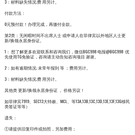
3：材料缺失情况;费 用另计。
付款方法：
0元预付款！办理完成，再缴付全款。
第2类：无闲暇时间不出席人士 或申请人在菲律宾以外地区人士更
新/换领永居身份证。
1： 想了解更多欢迎联系和咨询我们，微信BGC998 电报@BGC998 优
先使用TG免验证，咨询请主动告知咨询项目 谢谢。
2：如有逾期情况; 未常年报到 等 ；费用另计。
3：材料缺失情况;费 用另计。
其他类 更新/换领永居身份证 ， 价格另议！
如菲律宾7919、SEC13大特赦、MCL、等13A,13B,13C,13D,13E,13F,13G移民
类签证等等）
遗失：
①请提供旧复印件或拍照，另加费用；