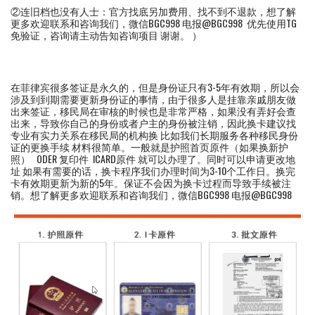
②连旧档也没有人士：官方找底另加费用、找不到不退款，想了解
更多欢迎联系和咨询我们，微信BGC998 电报@BGC998 优先使用TG
免验证，咨询请主动告知咨询项目 谢谢。 ）
在菲律宾很多签证是永久的，但是身份证只有3-5年有效期，所以会
涉及到到期需要更新身份证的事情，由于很多人是挂靠亲戚朋友做
出来签证，移民局在审核的时候也是非常严格，如果没有弄好会查
出来，导致你自己的身份或者户主的身份被注销，因此换卡建议找
专业有实力关系在移民局的机构换 比如我们长期服务各种移民身份
证的更换手续 材料很简单。一般就是护照首页原件（如果换新护
照） ODER 复印件 ICARD原件 就可以办理了。同时可以申请更改地
址 如果有需要的话，换卡程序我们办理时间为3-10个工作日。换完
卡有效期更新为新的5年。保证不会因为换卡过程而导致手续被注
销。想了解更多欢迎联系和咨询我们，微信BGC998 电报@BGC998