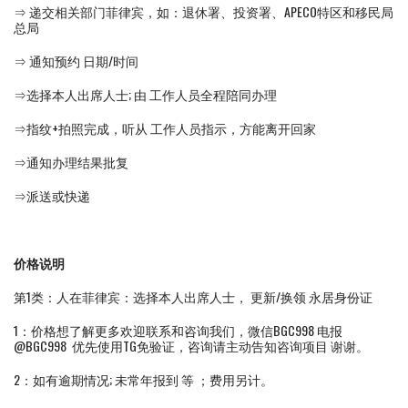
⇒ 递交相关部门菲律宾，如：退休署、投资署、APECO特区和移民局
总局
⇒ 通知预约 日期/时间
⇒选择本人出席人士; 由 工作人员全程陪同办理
⇒指纹+拍照完成，听从 工作人员指示，方能离开回家
⇒通知办理结果批复
⇒派送或快递
价格说明
第1类：人在菲律宾：选择本人出席人士， 更新/换领 永居身份证
1：价格想了解更多欢迎联系和咨询我们，微信BGC998 电报
@BGC998 优先使用TG免验证，咨询请主动告知咨询项目 谢谢。
2：如有逾期情况; 未常年报到 等 ；费用另计。