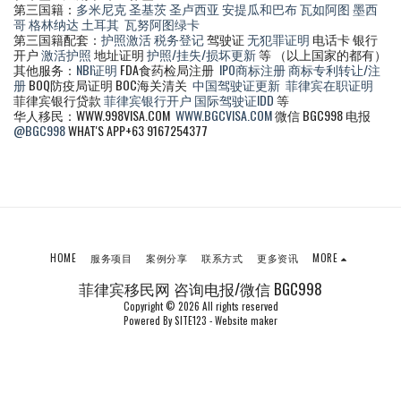
第三国籍：
多米尼克
圣基茨
圣卢西亚
安提瓜和巴布
瓦如阿图
墨西
哥
格林纳达
土耳其
瓦努阿图绿卡
第三国籍配套：
护照激活
税务登记
驾驶证
无犯罪证明
电话卡 银行
开户
激活护照
地址证明
护照/挂失/损坏更新
等 （以上国家的都有）
其他服务：
NBI证明
FDA食药检局注册
IPO商标注册
商标专利转让/注
册
BOQ防疫局证明 BOC海关清关
中国驾驶证更新
菲律宾在职证明
菲律宾银行贷款
菲律宾银行开户
国际驾驶证IDD
等
华人移民：WWW.998VISA.COM
WWW.BGCVISA.COM
微信 BGC998 电报
@BGC998
WHAT'S APP+63 9167254377
HOME
服务项目
案例分享
联系方式
更多资讯
MORE
菲律宾移民网 咨询电报/微信 BGC998
Copyright © 2026 All rights reserved
Powered By
SITE123
-
Website maker