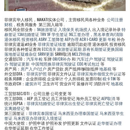
菲律宾华人移民，MAKATI实体公司，主营移民局各种业务
公司注册
财税
，税务局服务 第三国入籍等 .
移民局全部业务：
9A旅游签证
入境保关
机场捞人
出入境记录补录
特
赦签证
13A结婚签证
TRV
9F 学生签证
9G工签办理
，
黑名单查询/清除
退休移民
投资移民
ASRV
工签降签
AEP办理
ACR I-CARD 更新
年检
补办
菲律宾遣返otl业务
菲律宾签证续签
逾期罚款处理 退休移民 投资移民
菲律宾各种签证查询
ECC清关
旅游签证延期
原有长期签证更换国籍
落地签证疑难杂症
SRRV更新
SRRV取消
MCL21特赦
交通部LTO：
汽车年检
车牌
OR/CR补办
和
汽车过户
驾驶证
驾驶证新
办
驾驶证更新
中国驾照换菲律宾驾驶证
CDE考试包过
等
房产局：
房产入户/过户
房产贷款 房产抵押/解除抵押
地基税
等
外交部DFA：
菲律宾护照
菲律宾文件认证
菲律宾海外领馆文件认证
等
税务局BIR：企业所得税 企业审计 个人所得税 发票印制
税卡TIN
等
市政府CH：
建筑许可
卫生许可 营业许可 装修许可 消防许可
地基税
等
工贸部SEC/DTI：公司注册 公司变更 等
劳工部DOL：AEP 员工登记 员工开除登记 海外员工登记
AEP取消
等
统计局PSA：
菲律宾结婚登记
菲律宾出生登记
菲律宾死亡登记
菲律
宾离婚登记
等
第三国签证：
菲律宾泰国签证
马来西亚办理泰国签证
马来西亚学生
签证
马来西亚办菲律宾入境签证
中国大使馆：护照申请 护照补发 护照更新 文件认证
赴华签证办理
在华签证延期 在华工作签证