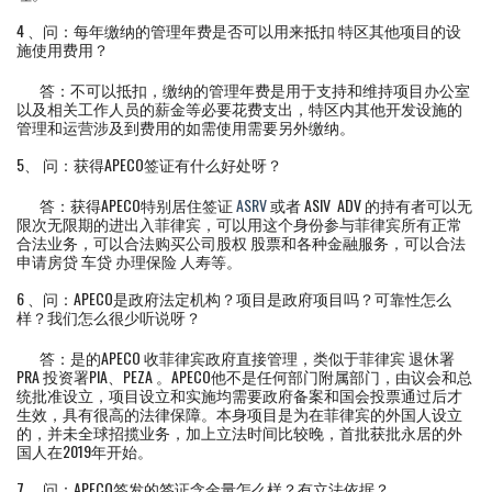
4 、问：每年缴纳的管理年费是否可以用来抵扣 特区其他项目的设
施使用费用？
答：不可以抵扣，缴纳的管理年费是用于支持和维持项目办公室
以及相关工作人员的薪金等必要花费支出，特区内其他开发设施的
管理和运营涉及到费用的如需使用需要另外缴纳。
5、 问：获得APECO签证有什么好处呀？
答：获得APECO特别居住签证
ASRV
或者 ASIV ADV 的持有者可以无
限次无限期的进出入菲律宾，可以用这个身份参与菲律宾所有正常
合法业务，可以合法购买公司股权 股票和各种金融服务，可以合法
申请房贷 车贷 办理保险 人寿等。
6 、问：APECO是政府法定机构？项目是政府项目吗？可靠性怎么
样？我们怎么很少听说呀？
答：是的APECO 收菲律宾政府直接管理，类似于菲律宾 退休署
PRA 投资署PIA、PEZA 。APECO他不是任何部门附属部门，由议会和总
统批准设立，项目设立和实施均需要政府备案和国会投票通过后才
生效，具有很高的法律保障。本身项目是为在菲律宾的外国人设立
的，并未全球招揽业务，加上立法时间比较晚，首批获批永居的外
国人在2019年开始。
7 、问：APECO签发的签证含金量怎么样？有立法依据？