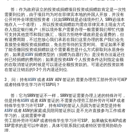
答：作为政府设立的投资或捐赠项目投资或捐赠款肯定是一次性
需要到位的，由于项目均为对在菲律宾本地的外国人开放，并没有
公开对外全球揽招投资者（比如SRRV就是必须境外打入 SIRV必须本
地存入 一个道理），所以投资或捐赠款均需在菲律宾本土现金方式
存入指定银行账户（所以境外客户需要办理一般需要我们帮忙代缴
可支持其他货币和我们换汇，项目方拒绝申请政府是会退费的，但
有退费周期，不过您放心我们承若在我们这里办理的客户我们会先
直接垫全额投资或捐赠款，免去您等待的宝贵时间。 签证如果不要
了能否撤回投资或捐赠款这个需要看您是什么方式获取到永居身份
的，如果是
ASRV
捐赠类型的（捐赠为自愿行为）是没有办法返还任
何已经捐赠的费用的；如果是投资ASIV 个人投资条件达到指定金额
的在取消签证的时候是可以退还全额投资款的。可退还的投资款将
在签证注销后的1-2个月内退还到位.
3 、问：持有
ASRV
或者 ASIV ADV 签证的 需要办理劳工部外劳许可AEP
或者特殊学生学习许可SSP吗？
答：它与SRRV签证不一样，SRRV签证需要办理上述的特殊许可，
但是持有
ASRV
或者 ASIV 签证的 不需要办理劳工部外劳许可AEP 或者
特殊学生学习许可SSP， 持有
ADV
的签证人员因为签证类型是持有
ASRV
或者 ASIV的家庭成员陪同签证所以 是不允许直接参与工作或者
学习的，这就需要申请
劳工部外劳许可AEP 或者特殊学生学习许可SSP。如果确实有AEP或者
SSP需求的是可以申请的，具体可联系我们或者特区管理局协助办
理。