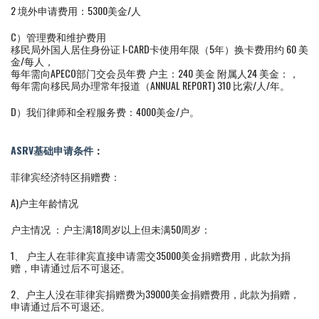
2 境外申请费用：5300美金/人
C）管理费和维护费用
移民局外国人居住身份证 I-CARD卡使用年限（5年）换卡费用约 60 美
金/每人，
每年需向APECO部门交会员年费 户主：240 美金 附属人24 美金：，
每年需向移民局办理常年报道（ANNUAL REPORT) 310 比索/人/年。
D）我们律师和全程服务费：4000美金/户。
ASRV基础申请条件
：
菲律宾经济特区捐赠费：
A)户主年龄情况
户主情况 ：户主满18周岁以上但未满50周岁：
1、 户主人在菲律宾直接申请需交35000美金捐赠费用，此款为捐
赠，申请通过后不可退还。
2、户主人没在菲律宾捐赠费为39000美金捐赠费用，此款为捐赠，
申请通过后不可退还。