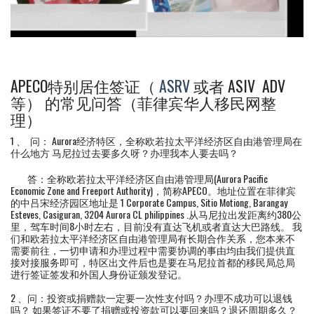
APECO特别居住签证（
ASRV
或者 ASIV ADV
等） 的常见问答（菲律宾华人移民网整
理）
1 、 问： Aurora经济特区，全称欧若拉太平洋经济区自由港管理局在
什么地方 马尼拉过去要多久呀？办理我本人要去吗？
答：全称欧若拉太平洋经济区自由港管理局(Aurora Pacific
Economic Zone and Freeport Authority)，简称APECO。地址位置在菲律宾
的中吕宋经济园区地址是 1 Corporate Campus, Sitio Motiong, Barangay
Esteves, Casiguran, 3204 Aurora CL philippines .从马尼拉出发距离约380公
里，驾车时间8小时左右，目前没有直达飞机或者直达大巴路线。 我
们和欧若拉太平洋经济区自由港管理局有长期合作关系，您本来不
需要前往，一切申请和办理过程中需要协调的事由均由我们提供直
接对接服务即可，特区出文件后也是要在马尼拉首都的移民局总局
进行签证签发和外国人身份证颁发登记。
2 、问：投资或捐赠款一定要一次性支付吗？办理不成功可以退钱
吗？ 如果签证不要了捐赠或投资款可以要回来吗？退还周期多久？