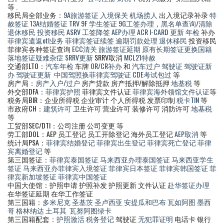
等 .
移民局全部业务：
9A旅游签证
入境保关
机场捞人
出入境记录补录
特
赦签证
13A结婚签证
TRV
9F 学生签证
9G工签办理
，
黑名单查询/清除
退休移民
投资移民
ASRV
工签降签
AEP办理
ACR I-CARD 更新
年检
补办
菲律宾遣返otl业务
菲律宾签证续签
逾期罚款处理
退休移民
投资移民
菲律宾各种签证查询
ECC清关
旅游签证延期
原有长期签证更换国籍
落地签证疑难杂症
SRRV更新
SRRV取消
MCL21特赦
交通部LTO：
汽车年检
车牌
OR/CR补办
和
汽车过户
驾驶证
驾驶证新
办
驾驶证更新
中国驾照换菲律宾驾驶证
CDE考试包过
等
房产局：
房产入户/过户
房产贷款 房产抵押/解除抵押
地基税
等
外交部DFA：
菲律宾护照
菲律宾文件认证
菲律宾海外领馆文件认证
等
税务局BIR：企业所得税 企业审计 个人所得税 发票印制
税卡TIN
等
市政府CH：
建筑许可
卫生许可 营业许可 装修许可 消防许可
地基税
等
工贸部SEC/DTI：公司注册 公司变更 等
劳工部DOL：AEP 员工登记 员工开除登记 海外员工登记
AEP取消
等
统计局PSA：
菲律宾结婚登记
菲律宾出生登记
菲律宾死亡登记
菲律
宾离婚登记
等
第三国签证：
菲律宾泰国签证
马来西亚办理泰国签证
马来西亚学生
签证
马来西亚办菲律宾入境签证
菲律宾日本签证
菲律宾韩国签证
菲
律宾新加坡签证
菲律宾中国签证
中国大使馆：护照申请 护照补发 护照更新 文件认证
赴华签证办理
在华签证延期 在华工作签证
第三国籍：
多米尼克
圣基茨
圣卢西亚
安提瓜和巴布
瓦如阿图
墨西
哥
格林纳达
土耳其
瓦努阿图绿卡
第三国籍配套：
护照激活
税务登记
驾驶证
无犯罪证明
电话卡 银行