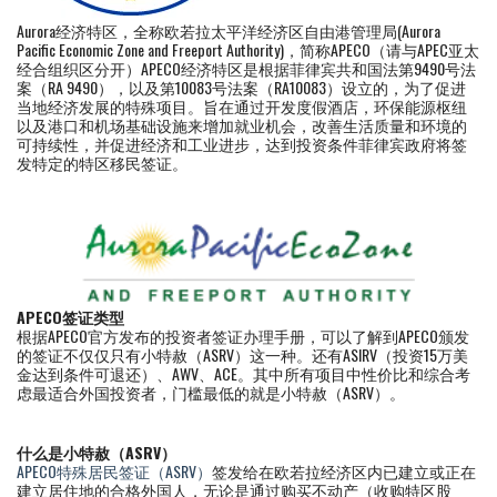
Aurora经济特区，全称欧若拉太平洋经济区自由港管理局(Aurora
Pacific Economic Zone and Freeport Authority)，简称APECO（请与APEC亚太
经合组织区分开）APECO经济特区是根据菲律宾共和国法第9490号法
案（RA 9490），以及第10083号法案（RA10083）设立的，为了促进
当地经济发展的特殊项目。旨在通过开发度假酒店，环保能源枢纽
以及港口和机场基础设施来增加就业机会，改善生活质量和环境的
可持续性，并促进经济和工业进步，达到投资条件菲律宾政府将签
发特定的特区移民签证。
APECO签证类型
根据APECO官方发布的投资者签证办理手册，可以了解到APECO颁发
的签证不仅仅只有小特赦（ASRV）这一种。还有ASIRV（投资15万美
金达到条件可退还）、AWV、ACE。其中所有项目中性价比和综合考
虑最适合外国投资者，门槛最低的就是小特赦（ASRV）。
什么是小特赦（ASRV）
APECO特殊居民签证（ASRV）
签发给在欧若拉经济区内已建立或正在
建立居住地的合格外国人，无论是通过购买不动产（收购特区股