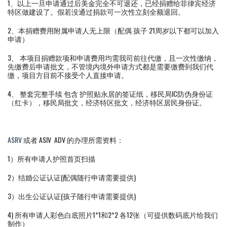
1、以上一旦申请通过后美金完全不可退还，已经捐赠给菲律宾经济
特区做建设了。假若没通过捐款可一次性立刻全额退回。
2、本捐赠费用附属申请人无上限（配偶 孩子 21周岁以下都可以加入
申请）
3、 本项目捐赠款项和申请费用均需我司前往代缴，且一次性缴纳，
先缴费后申请批文，不管境内境外申请方式都是需要缴费到我们代
缴，项目方目前不接受个人直接申请。
4、 整套完整手续 包含 护照贴永居的签证纸，移民局IC防伪身份证
（红卡），移民局批文，经济特区批文，经济特区居民身份证。
ASRV
或者 ASIV ADV 的办理所需资料：
1）所有申请人护照首页扫描
2）结婚公证认证(配偶随行申请需要提供)
3）出生公证认证(孩子随行申请需要提供)
4) 所有申请人彩色白底照片1*1和2*2 各12张（可提供数码底片给我们
制作）