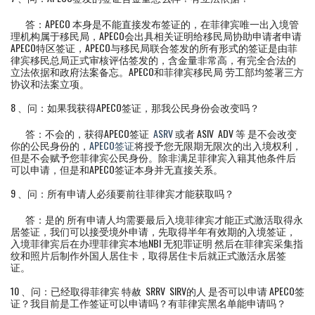
答：APECO 本身是不能直接发布签证的，在菲律宾唯一出入境管
理机构属于移民局，APECO会出具相关证明给移民局协助申请者申请
APECO特区签证，APECO与移民局联合签发的所有形式的签证是由菲
律宾移民总局正式审核评估签发的，含金量非常高，有完全合法的
立法依据和政府法案备忘。APECO和菲律宾移民局 劳工部均签署三方
协议和法案立项。
8 、问：如果我获得APECO签证，那我公民身份会改变吗？
答：不会的，获得APECO签证
ASRV
或者 ASIV ADV 等 是不会改变
你的公民身份的，
APECO签证
将授予您无限期无限次的出入境权利，
但是不会赋予您菲律宾公民身份。除非满足菲律宾入籍其他条件后
可以申请，但是和APECO签证本身并无直接关系。
9 、问：所有申请人必须要前往菲律宾才能获取吗？
答：是的 所有申请人均需要最后入境菲律宾才能正式激活取得永
居签证，我们可以接受境外申请，先取得半年有效期的入境签证，
入境菲律宾后在办理菲律宾本地NBI 无犯罪证明 然后在菲律宾采集指
纹和照片后制作外国人居住卡，取得居住卡后就正式激活永居签
证。
10 、问：已经取得菲律宾 特赦 SRRV SIRV的人 是否可以申请 APECO签
证？我目前是工作签证可以申请吗？有菲律宾黑名单能申请吗？