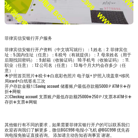
菲律宾信安银行开户服务
菲律宾信安银行开户资料（中文填写就行）：1.姓名：2. 菲律宾住
址：5.国内住址（任意）：6.税号（有就提供）：7. 母亲姓名（用于
后期找回密码）：9.邮箱（收验证码）:10.手机号（收验证码）：11.
职业（任意）：12.公司名（任意）：13.每个月大约会存多少（任
意）：
🌟护照首页照片➕税卡➕白底彩色照片 电子版+ 护照入境盖章+移民
局icard+白纸签名三次
开户存款金额1⃣️Saving account 储蓄账户最低存款额5000ＰATM卡➕存
折➕网银
2⃣️Checking account 支票账户最低存款额25000➕250Ｐ/支票本ATM卡➕
存折➕支票➕网银
其他银行有不同的要求，如果需要菲律宾银行开户的可以联系我们
欢迎咨询我们了解更多，微信BGC998 电报小飞机 @BGC998 优先咨
询电报免验证直接咨询。 添加请主动告知咨询事宜 谢谢。