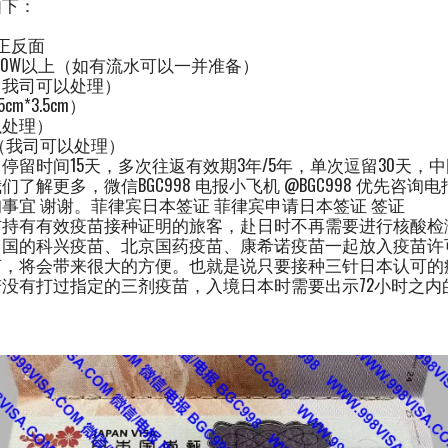
如下：
正反面
00W以上（如有流水可以一并准备）
（我司可以处理）
m*3.5cm）
以处理）
（我司可以处理）
停留时间15天，多次往返有效期3年/5年，单次逗留30天，
了解更多，微信BGC998 电报小飞机 @BGC998 优先咨
事宜 谢谢。菲律宾日本签证 菲律宾申请日本签证 签证
持有有效疫苗接种证明的旅客，赴日时不再需要进行核酸检测
中国的科兴疫苗、北京国药疫苗、康希诺疫苗一起放入疫苗许
言，将会带来很大的方便。也就是说只要接种三针日本认可的
没有打过指定的三剂疫苗，入境日本时需要出示72小时之