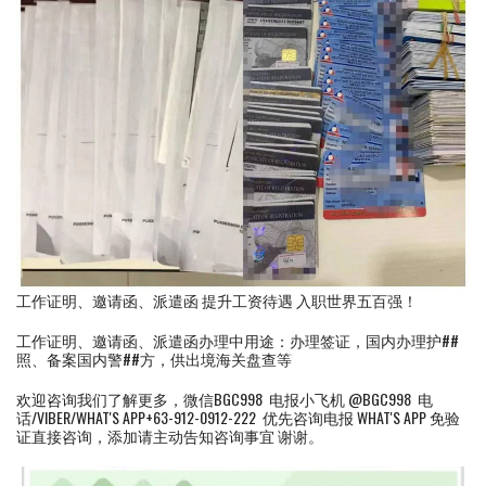
工作证明、邀请函、派遣函 提升工资待遇 入职世界五百强！
工作证明、邀请函、派遣函办理中用途：办理签证，国内办理护##
照、备案国内警##方，供出境海关盘查等
欢迎咨询我们了解更多，微信BGC998 电报小飞机 @BGC998 电
话/VIBER/WHAT'S APP+63-912-0912-222 优先咨询电报 WHAT'S APP 免验
证直接咨询，添加请主动告知咨询事宜 谢谢。