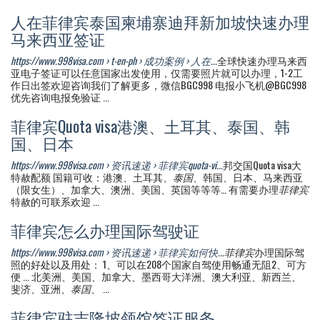
人在菲律宾泰国柬埔寨迪拜新加坡快速办理
马来西亚签证
https://www.998visa.com › t-en-ph › 成功案例 › 人在...
全球快速办理马来西
亚电子签证可以任意国家出发使用，仅需要照片就可以办理，1-2工
作日出签欢迎咨询我们了解更多，微信BGC998 电报小飞机@BGC998
优先咨询电报免验证 ...
菲律宾Quota visa港澳、土耳其、泰国、韩
国、日本
https://www.998visa.com › 资讯速递 › 菲律宾quota-vi...
邦交国Quota visa大
特赦配额️ 国籍可收：港澳、土耳其、
泰国
、韩国、日本、马来西亚
（限女生）、加拿大、澳洲、美国、英国等等等… 有需要办理
菲律宾
特赦的可联系欢迎 ...
菲律宾怎么办理国际驾驶证
https://www.998visa.com › 资讯速递 › 菲律宾如何快...
菲律宾
办理国际驾
照的好处以及用处： 1、可以在208个国家自驾使用畅通无阻2、可方
便 ... 北美洲、美国、加拿大、墨西哥大洋洲、澳大利亚、新西兰、
斐济、亚洲、
泰国
、 ...
菲律宾驻吉隆坡领馆签证服务