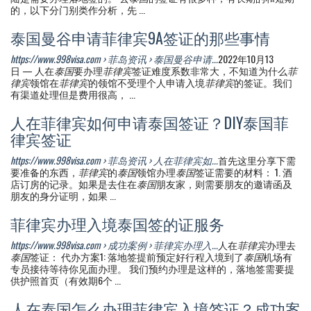
的，以下分门别类作分析，先 ...
泰国曼谷申请菲律宾9A签证的那些事情
https://www.998visa.com › 菲岛资讯 › 泰国曼谷申请...
2022年10月13
日 — 人在
泰国
要办理
菲律宾
签证难度系数非常大，不知道为什么
菲
律宾
领馆在
菲律宾
的领馆不受理个人申请入境
菲律宾
的签证。我们
有渠道处理但是费用很高， ...
人在菲律宾如何申请泰国签证？DIY泰国菲
律宾签证
https://www.998visa.com › 菲岛资讯 › 人在菲律宾如...
首先这里分享下需
要准备的东西，
菲律宾
的
泰国
领馆办理
泰国
签证需要的材料： 1. 酒
店订房的记录。如果是去住在
泰国
朋友家，则需要朋友的邀请函及
朋友的身分证明，如果 ...
菲律宾办理入境泰国签的证服务
https://www.998visa.com › 成功案例 › 菲律宾办理入...
人在
菲律宾
办理去
泰国
签证： 代办方案1: 落地签提前预定好行程入境到了
泰国
机场有
专员接待等待你见面办理。 我们预约办理是这样的，落地签需要提
供护照首页（有效期6个 ...
人在泰国怎么办理菲律宾入境签证？成功案