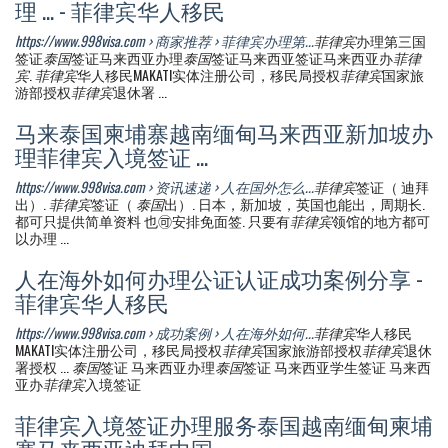
理 ... - 菲律宾华人移民
https://www.998visa.com › 商家推荐 › 菲律宾办理第...
菲律宾
办理第三国
签证
泰国
签证马来西亚办理
泰国
签证马来西亚签证马来西亚办
菲律
宾
.
菲律宾
华人移民MAKATI实体注册公司，移民局授权
菲律宾
国家旅
游部授权
菲律宾
退休署 ...
马来泰国柬埔寨越南缅甸马来西亚新加坡办
理菲律宾入境签证 ...
https://www.998visa.com › 资讯速递 › 人在国外怎么...
菲律宾
签证（ 迪拜
出）.
菲律宾
签证（
泰国
出）. 日本，新加坡，英国也能出，周期长.
都可只提供简单资料 也🉑️安排免面签. 只要有
菲律宾
领馆的地方都可
以办理 ...
人在海外如何办理公证认证成功案例分享 -
菲律宾华人移民
https://www.998visa.com › 成功案例 › 人在海外如何...
菲律宾
华人移民
MAKATI实体注册公司，移民局授权
菲律宾
国家旅游部授权
菲律宾
退休
署授权 ...
泰国
签证 马来西亚办理
泰国
签证 马来西亚学生签证 马来西
亚办
菲律宾
入境签证
菲律宾入境签证办理服务泰国越南缅甸柬埔
寨马来西亚迪拜中国 ...