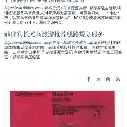
https://www.998visa.com › 菲岛资讯 › 马来西亚办理...
菲律宾
驻吉隆坡领
馆签证服务马来西亚人到
菲律宾
无需签证，可停留21天。 ... 中国护
照可以在马来西亚申请
菲律宾
签证吗? ... MAKATI办理
泰国
签证成功案
例分享 ...您 22-11-16 访问过该网页。
菲律宾长滩岛旅游推荐线路规划服务
https://www.998visa.com › 商家推荐 › 菲律宾长滩岛...
菲律宾
旅行社的旅
游线路和
菲律宾
旅游团、
菲律宾
地接社旅游报价、
菲律宾
旅游攻
略、 ...
菲律宾
出生登记
菲律宾
死亡登记
菲律宾
离婚登记 等第三国签
证：
菲律宾泰国
签证 ...