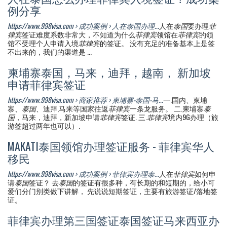
例分享
https://www.998visa.com › 成功案例 › 人在泰国办理...
人在
泰国
要办理
菲
律宾
签证难度系数非常大，不知道为什么
菲律宾
领馆在
菲律宾
的领
馆不受理个人申请入境
菲律宾
的签证。 没有充足的准备基本上是签
不出来的，我们的渠道是 ...
柬埔寨泰国，马来，迪拜，越南， 新加坡
申请菲律宾签证
https://www.998visa.com › 商家推荐 › 柬埔寨-泰国-马...
一.国内、柬埔
寨、
泰国
、迪拜,马来等国家往返
菲律宾
一条龙服务。 二.柬埔寨
泰
国
，马来，迪拜，新加坡申请
菲律宾
签证. 三.
菲律宾
境内9G办理（旅
游签超过两年也可以）.
MAKATI泰国领馆办理签证服务 - 菲律宾华人
移民
https://www.998visa.com › 成功案例 › 菲律宾办理泰...
人在
菲律宾
如何申
请
泰国
签证？ 去
泰国
的签证有很多种，有长期的和短期的，给小可
爱们分门别类做下讲解， 先说说短期签证，主要有旅游签证/落地签
证。
菲律宾办理第三国签证泰国签证马来西亚办