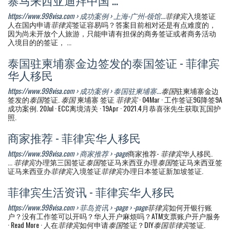
https://www.998visa.com › 成功案例 › 上海-广州-领馆...
菲律宾
入境签证
人在国内申请
菲律宾
签证容易吗？答案目前相对还是有点难度的，
因为尚未开放个人旅游，只能申请有担保的商务签证或者商务活动
入境目的的签证， ...
泰国驻柬埔寨金边签发的泰国签证 - 菲律宾
华人移民
https://www.998visa.com › 成功案例 › 泰国驻柬埔寨...
泰国
驻柬埔寨金边
签发的
泰国
签证.
泰国
柬埔寨 签证
菲律宾
· 04Mar · 工作签证9G降签9A
成功案例. 20Jul · ECC离境清关 · 19Apr · 2021.4月恭喜张先生获取瓦国护
照.
商家推荐 - 菲律宾华人移民
https://www.998visa.com › 商家推荐 › -page
商家推荐-
菲律宾
华人移民.
...
菲律宾
办理第三国签证
泰国
签证马来西亚办理
泰国
签证马来西亚签
证马来西亚办
菲律宾
入境签证
菲律宾
办理日本签证新加坡签证.
菲律宾生活资讯 - 菲律宾华人移民
https://www.998visa.com › 菲岛资讯 › -page › -page
菲律宾
如何开银行账
户？没有工作签可以开吗？华人开户麻烦吗？ATM支票账户开户服务
· Read More · 人在
菲律宾
如何申请
泰国
签证？DIY
泰国菲律宾
签证.