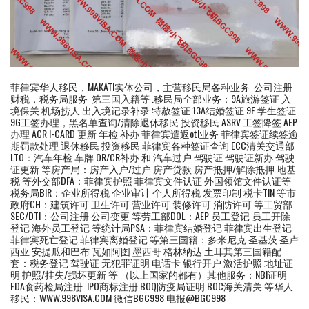
菲律宾华人移民，MAKATI实体公司，主营移民局各种业务 公司注册
财税，税务局服务 第三国入籍等 .移民局全部业务：9A旅游签证 入
境保关 机场捞人 出入境记录补录 特赦签证 13A结婚签证 9F 学生签证
9G工签办理，黑名单查询/清除退休移民 投资移民 ASRV 工签降签 AEP
办理 ACR I-CARD 更新 年检 补办 菲律宾遣返otl业务 菲律宾签证续签逾
期罚款处理 退休移民 投资移民 菲律宾各种签证查询 ECC清关交通部
LTO：汽车年检 车牌 OR/CR补办 和 汽车过户 驾驶证 驾驶证新办 驾驶
证更新 等房产局：房产入户/过户 房产贷款 房产抵押/解除抵押 地基
税 等外交部DFA：菲律宾护照 菲律宾文件认证 外国领馆文件认证等
税务局BIR：企业所得税 企业审计 个人所得税 发票印制 税卡TIN 等市
政府CH：建筑许可 卫生许可 营业许可 装修许可 消防许可 等工贸部
SEC/DTI：公司注册 公司变更 等劳工部DOL：AEP 员工登记 员工开除
登记 海外员工登记 等统计局PSA：菲律宾结婚登记 菲律宾出生登记
菲律宾死亡登记 菲律宾离婚登记 等第三国籍：多米尼克 圣基茨 圣卢
西亚 安提瓜和巴布 瓦如阿图 墨西哥 格林纳达 土耳其第三国籍配
套：税务登记 驾驶证 无犯罪证明 电话卡 银行开户 激活护照 地址证
明 护照/挂失/损坏更新 等 （以上国家的都有）其他服务：NBI证明
FDA食药检局注册 IPO商标注册 BOQ防疫局证明 BOC海关清关 等华人
移民：WWW.998VISA.COM 微信BGC998 电报@BGC998