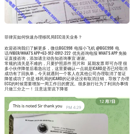
菲律宾如何快速办理移民局ECC清关业务？
欢迎咨询我们了解更多，微信BGC998 电报小飞机 @BGC998 电
话/VIBER/WHAT'S APP+63-912-0912-222 优先咨询电报 WHAT'S APP 免验
证直接咨询，添加请主动告知咨询事宜 谢谢。
常规的清关是不难的，只要护照原件 照片和 延期发票 即可办理 很
多小伙伴降签后着急出过，这里要确认一点就是ICARD是否已经取消
成功有了回执单，今天就遇到一个客人在其他公司办理取消了签证
降签成功了 但是 移民局的ICARD的记录还没有取消注销，导致了办理
ECC的时候需要增加一周工作日的窘况。很多旅行社为了利润办事情
只做三分之一！ 注意这里说下降签