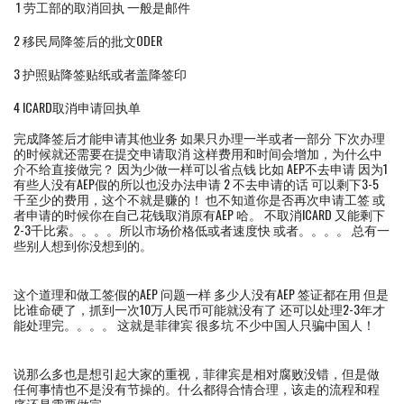
1 劳工部的取消回执 一般是邮件
2 移民局降签后的批文ODER
3 护照贴降签贴纸或者盖降签印
4 ICARD取消申请回执单
完成降签后才能申请其他业务 如果只办理一半或者一部分 下次办理
的时候就还需要在提交申请取消 这样费用和时间会增加，为什么中
介不给直接做完？ 因为少做一样可以省点钱 比如 AEP不去申请 因为1
有些人没有AEP假的所以也没办法申请 2 不去申请的话 可以剩下3-5
千至少的费用，这个不就是赚的！ 也不知道你是否再次申请工签 或
者申请的时候你在自己花钱取消原有AEP 哈。 不取消ICARD 又能剩下
2-3千比索。。。。所以市场价格低或者速度快 或者。。。。 总有一
些别人想到你没想到的。
这个道理和做工签假的AEP 问题一样 多少人没有AEP 签证都在用 但是
比谁命硬了，抓到一次10万人民币可能就没有了 还可以处理2-3年才
能处理完。。。。 这就是菲律宾 很多坑 不少中国人只骗中国人！
说那么多也是想引起大家的重视，菲律宾是相对腐败没错，但是做
任何事情也不是没有节操的。什么都得合情合理，该走的流程和程
序还是需要做完。