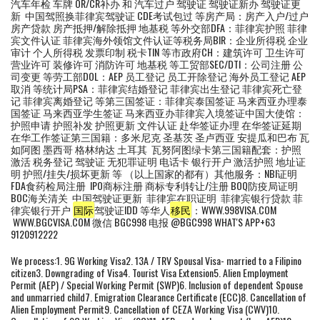
汽车年检 车牌 OR/CR补办 和 汽车过户 驾驶证 驾驶证新办 驾驶证更
新 中国驾照换菲律宾驾驶证 CDE考试包过 等房产局：房产入户/过户
房产贷款 房产抵押/解除抵押 地基税 等外交部DFA：菲律宾护照 菲律
宾文件认证 菲律宾海外领馆文件认证等税务局BIR：企业所得税 企业
审计 个人所得税 发票印制 税卡TIN 等市政府CH：建筑许可 卫生许可
营业许可 装修许可 消防许可 地基税 等工贸部SEC/DTI：公司注册 公
司变更 等劳工部DOL：AEP 员工登记 员工开除登记 海外员工登记 AEP
取消 等统计局PSA：菲律宾结婚登记 菲律宾出生登记 菲律宾死亡登
记 菲律宾离婚登记 等第三国签证：菲律宾泰国签证 马来西亚办理泰
国签证 马来西亚学生签证 马来西亚办菲律宾入境签证中国大使馆：
护照申请 护照补发 护照更新 文件认证 赴华签证办理 在华签证延期
在华工作签证第三国籍：多米尼克 圣基茨 圣卢西亚 安提瓜和巴布 瓦
如阿图 墨西哥 格林纳达 土耳其 瓦努阿图绿卡第三国籍配套：护照
激活 税务登记 驾驶证 无犯罪证明 电话卡 银行开户 激活护照 地址证
明 护照/挂失/损坏更新 等 （以上国家的都有）其他服务：NBI证明
FDA食药检局注册 IPO商标注册 商标专利转让/注册 BOQ防疫局证明
BOC海关清关 中国驾驶证更新 菲律宾在职证明 菲律宾银行贷款 菲
律宾银行开户
国际
驾驶证IDD 等华人
移民
：WWW.998VISA.COM
WWW.BGCVISA.COM 微信 BGC998 电报 @BGC998 WHAT'S APP+63
9120912222
We process:1. 9G Working Visa2. 13A / TRV Spousal Visa- married to a Filipino
citizen3. Downgrading of Visa4. Tourist Visa Extension5. Alien Employment
Permit (AEP) / Special Working Permit (SWP)6. Inclusion of dependent Spouse
and unmarried child7. Emigration Clearance Certificate (ECC)8. Cancellation of
Alien Employment Permit9. Cancellation of CEZA Working Visa (CWV)10.