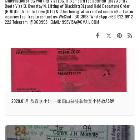
Cancellation of 9G Working Visa (9G)11. AEP card replacement (loss AEP)12.
Quota Visa13. Overstay14. Lifting of Blacklist(BL) and Hold Departure Order
(HDO)15. Order To Leave (OTL) & other Immigration related concern!For faster
inquiries feel free to contact us: WeChat : BGC998 WhatsApp :+63-912-0912-
222 Telegram :@BGC998 EMAIL: 998VISA@GMAIL.COM
2020.01月 恭喜李小姐 一家四口获签菲律宾小特赦ASRV