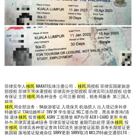
菲律宾华人
移民
MAKATI实体注册公司，
移民
局授权 菲律宾国家旅游
部授权 菲律宾退休署授权 菲律宾外交部授权 菲律宾司法部授权 信誉
有保证 主营
移民
局各种业务 公司注册 财税，税务局服务 第三国入
籍等 .
移民
局全部业务：9A旅游签证 入境保关 机场捞人 出入境记录补录
特赦签证 13A结婚签证 TRV 9F 学生签证 9G工签办理，黑名单查询/清
除 退休
移民
投资
移民
ASRV 工签降签 AEP办理 ACR I-CARD 更新 年检
补办 菲律宾遣返otl业务 菲律宾签证续签 逾期罚款处理 退休
移民
投
资
移民
菲律宾各种签证查询 ECC清关 旅游签证延期 原有长期签证更
换国籍 落地签证疑难杂症 SRRV更新 SRRV取消 MCL21特赦交通部LTO：