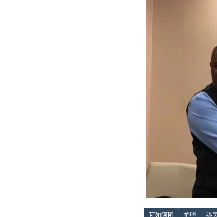
瓦如阿图
护照
移