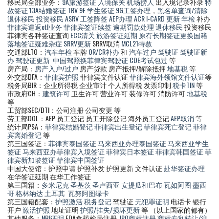
移民局全部业务：
9A旅游签证
入境保关
机场捞人
出入境记录补录
特
赦签证
13A结婚签证
TRV
9F 学生签证
9G工签办理
，
黑名单查询/清除
退休移民
投资移民
ASRV
工签降签
AEP办理
ACR I-CARD 更新
年检
补办
菲律宾遣返otl业务
菲律宾签证续签
逾期罚款处理
退休移民
投资移民
菲律宾各种签证查询
ECC清关
旅游签证延期
原有长期签证更换国籍
落地签证疑难杂症
SRRV更新
SRRV取消
MCL21特赦
交通部LTO：
汽车年检
车牌
OR/CR补办
和
汽车过户
驾驶证
驾驶证新
办
驾驶证更新
中国驾照换菲律宾驾驶证
CDE考试包过
等
房产局：
房产入户/过户
房产贷款 房产抵押/解除抵押
地基税
等
外交部DFA：
菲律宾护照
菲律宾文件认证
菲律宾海外领馆文件认证
等
税务局BIR：企业所得税 企业审计 个人所得税 发票印制
税卡TIN
等
市政府CH：
建筑许可
卫生许可 营业许可 装修许可 消防许可
地基税
等
工贸部SEC/DTI：公司注册 公司变更 等
劳工部DOL：AEP 员工登记 员工开除登记 海外员工登记
AEP取消
等
统计局PSA：
菲律宾结婚登记
菲律宾出生登记
菲律宾死亡登记
菲律
宾离婚登记
等
第三国签证：
菲律宾泰国签证
马来西亚办理泰国签证
马来西亚学生
签证
马来西亚办菲律宾入境签证
菲律宾日本签证
菲律宾韩国签证
菲
律宾新加坡签证
菲律宾中国签证
中国大使馆：护照申请 护照补发 护照更新 文件认证
赴华签证办理
在华签证延期 在华工作签证
第三国籍：
多米尼克
圣基茨
圣卢西亚
安提瓜和巴布
瓦如阿图
墨西
哥
格林纳达
土耳其
瓦努阿图绿卡
第三国籍配套：
护照激活
税务登记
驾驶证
无犯罪证明
电话卡 银行
开户
激活护照
地址证明
护照/挂失/损坏更新
等 （以上国家的都有）
其他服务：
NBI证明
FDA食药检局注册
IPO商标注册
商标专利转让/注