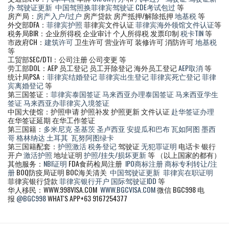
办
驾驶证更新
中国驾照换菲律宾驾驶证
CDE考试包过
等
房产局：
房产入户/过户
房产贷款 房产抵押/解除抵押
地基税
等
外交部DFA：
菲律宾护照
菲律宾文件认证
菲律宾海外领馆文件认证
等
税务局BIR：企业所得税 企业审计 个人所得税 发票印制
税卡TIN
等
市政府CH：
建筑许可
卫生许可 营业许可 装修许可 消防许可
地基税
等
工贸部SEC/DTI：公司注册 公司变更 等
劳工部DOL：AEP 员工登记 员工开除登记 海外员工登记
AEP取消
等
统计局PSA：
菲律宾结婚登记
菲律宾出生登记
菲律宾死亡登记
菲律
宾离婚登记
等
第三国签证：
菲律宾泰国签证
马来西亚办理泰国签证
马来西亚学生
签证
马来西亚办菲律宾入境签证
中国大使馆：护照申请 护照补发 护照更新 文件认证
赴华签证办理
在华签证延期 在华工作签证
第三国籍：
多米尼克
圣基茨
圣卢西亚
安提瓜和巴布
瓦如阿图
墨西
哥
格林纳达
土耳其
瓦努阿图绿卡
第三国籍配套：
护照激活
税务登记
驾驶证
无犯罪证明
电话卡 银行
开户
激活护照
地址证明
护照/挂失/损坏更新
等 （以上国家的都有）
其他服务：
NBI证明
FDA食药检局注册
IPO商标注册
商标专利转让/注
册
BOQ防疫局证明 BOC海关清关
中国驾驶证更新
菲律宾在职证明
菲律宾银行贷款
菲律宾银行开户
国际驾驶证IDD
等
华人移民：WWW.998VISA.COM
WWW.BGCVISA.COM
微信 BGC998 电
报
@BGC998
WHAT'S APP+63 9167254377