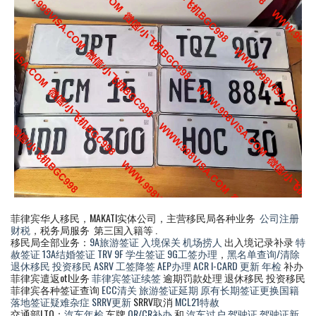
菲律宾华人移民，MAKATI实体公司，主营移民局各种业务
公司注册
财税
，税务局服务 第三国入籍等 .
移民局全部业务：
9A旅游签证
入境保关
机场捞人
出入境记录补录
特
赦签证
13A结婚签证
TRV
9F 学生签证
9G工签办理
，
黑名单查询/清除
退休移民
投资移民
ASRV
工签降签
AEP办理
ACR I-CARD 更新
年检
补办
菲律宾遣返otl业务
菲律宾签证续签
逾期罚款处理 退休移民 投资移民
菲律宾各种签证查询
ECC清关
旅游签证延期
原有长期签证更换国籍
落地签证疑难杂症
SRRV更新
SRRV取消
MCL21特赦
交通部LTO：
汽车年检
车牌
OR/CR补办
和
汽车过户
驾驶证
驾驶证新