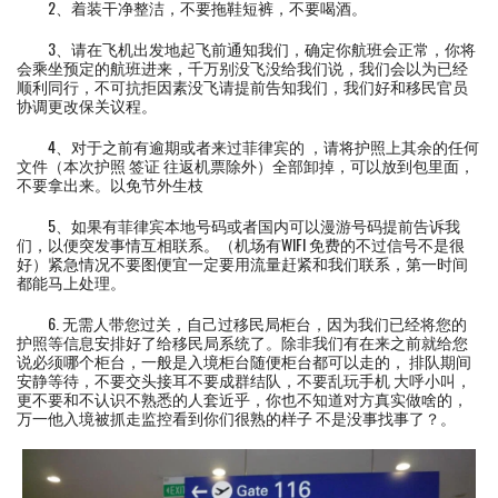
2、着装干净整洁，不要拖鞋短裤，不要喝酒。
3、请在飞机出发地起飞前通知我们，确定你航班会正常，你将
会乘坐预定的航班进来，千万别没飞没给我们说，我们会以为已经
顺利同行，不可抗拒因素没飞请提前告知我们，我们好和移民官员
协调更改保关议程。
4、对于之前有逾期或者来过菲律宾的 ，请将护照上其余的任何
文件（本次护照 签证 往返机票除外）全部卸掉，可以放到包里面，
不要拿出来。以免节外生枝
5、如果有菲律宾本地号码或者国内可以漫游号码提前告诉我
们，以便突发事情互相联系。（机场有WIFI 免费的不过信号不是很
好）紧急情况不要图便宜一定要用流量赶紧和我们联系，第一时间
都能马上处理。
6. 无需人带您过关，自己过移民局柜台，因为我们已经将您的
护照等信息安排好了给移民局系统了。除非我们有在来之前就给您
说必须哪个柜台，一般是入境柜台随便柜台都可以走的， 排队期间
安静等待，不要交头接耳不要成群结队，不要乱玩手机 大呼小叫，
更不要和不认识不熟悉的人套近乎，你也不知道对方真实做啥的，
万一他入境被抓走监控看到你们很熟的样子 不是没事找事了？。