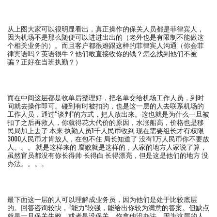
从上图大家可以很明显看出，真正操作的保关人员都是菲律宾人，
因为机场不是那么随便可以进进出出的（老外也是有限制不能做这
个相关业务的）。而且客户都很难跟这样的菲律宾人沟通（你会菲
律宾语吗？英语很牛？他们敢直接收你的钱？怎么找到他们不被
骗？正好在当班执勤？）
而在中间这层都是收单后整理好，把名单交给机场工作人员，到时
间就去操作即可。碰到有时被扣的，也是这一层的人去联系机场的
工作人员，通过“谈判”的方式，把人放出来。这也就是为什么一旦被
扣了之后再救人，你就得花大代价的原因，水涨船高，价格也是移
民局加上去了 本来 执勤人员1千人民币收到 现在需要组长才有权限
3000人民币才肯放人，在包不住 局长知道了 没有1万人民币你不要放
人。。。 就是这样来的 腐败就是这样的，人家的地方人家说了算，
虽然官员都没有你长得帅 长得白 长得漂亮，但是这是他们的地方 没
办法。。。。
最下面这一层的人可以理解成业务员，因为他们是处于比较底层
的。回答咨询较快，“能力”较强，能给出你较为满意的答案。但缺点
就是一旦保关失败，或者是没保关，你拿他没办法，因为这层的人