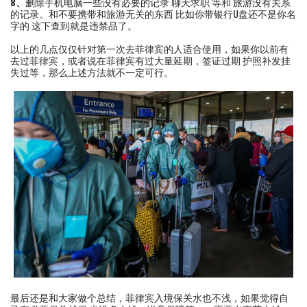
8、
删除手机电脑一些没有必要的记录 聊天求职 等和 旅游没有关系
的记录。和不要携带和旅游无关的东西 比如你带银行U盘还不是你名
字的 这下查到就是违禁品了。
以上的几点仅仅针对第一次去菲律宾的人适合使用，如果你以前有
去过菲律宾，或者说在菲律宾有过大量延期，签证过期 护照补发挂
失过等，那么上述方法就不一定可行。
最后还是和大家做个总结，菲律宾入境保关水也不浅，如果觉得自