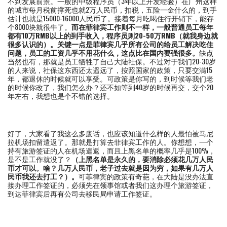
不到发展前景。一般的中级程序员（3年以上开发经验）在广州这样
的城市每月税前撑死也就2万人民币，扣税，五险一金什么的，到手
估计也就是15000-16000人民币了。接着每月吃喝住行开销下，能存
个8000块就很牛了。
而在菲律宾工作则不一样，一般普通员工每年
都有10万RMB以上的到手收入，程序员则20-50万RMB（就我身边就
很多认识的）。关键一点是菲律宾几乎所有公司的给员工解决吃住
问题，员工的工资几乎不用花什么，这点比在国内要强很多。
缺点
当然也有，那就是员工牺牲了自己大陆社保。不过对于我们20-30岁
的人来说，社保这东西还太遥远了，按照国家的政策，只要交满15
年，都退休的时候就可以享受。可政策是你写的，到时候等我们老
的时候你改了，我们怎么办？还不如等到40岁的时候再交，交个20
年左右，我想也是个不错的选择。
好了，大家看了我这么多废话，也应该知道什么样的人最怕被马尼
拉机场扣留遣返了。那就是打算去菲律宾工作的人。你想想，一个
持有旅游签证的人在机场遣返，而且上黑名单的概率几乎是100%，
是不是工作就没了？
（上黑名单是永久的，要消除必须花几万人民
币才可以。啥？几万人民币，老子过去就是因为穷，如果有几万人
民币我还去打工？）。
可菲律宾的政策有奇葩，在大陆是没办法直
接办理工作签证的，必须先在领事馆或者我们这办理个旅游签证，
到达菲律宾后再有公司去移民局申请工作签证。