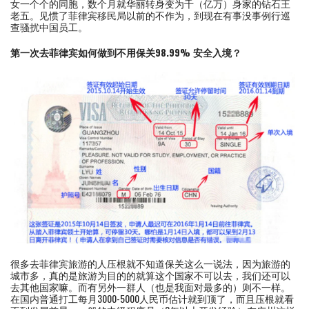
女一个个的同胞，数个月就华丽转身变为千（亿万）身家的钻石王
老五。见惯了菲律宾移民局以前的不作为，到现在有事没事例行巡
查骚扰中国员工。
第一次去菲律宾如何做到不用保关98.99% 安全入境？
很多去菲律宾旅游的人压根就不知道保关这么一说法，因为旅游的
城市多，真的是旅游为目的的就算这个国家不可以去，我们还可以
去其他国家嘛。而有另外一群人（也是我面对最多的）则不一样。
在国内普通打工每月3000-5000人民币估计就到顶了，而且压根就看