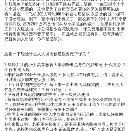
的航班每个航班都有十分1旅客可能被弄钱，随便一个航班抓个十个
八个进小黑屋的，这也是为了政府官员有更多的保关费用可以赚，
换句话说一个飞机200人可能100个有合法居留权 永居啥的 这个抓不
了没啥理由。剩下一百个有70个保关了，那么剩下的30个人有10个是
老弱病残 还有20个是不是他们抹杀小羊羔的对象？，如果你想来菲
工作时入境被扣，小公司很少会花钱救你（ 保关费用都不肯出 出事
情费用更高肯定不管了是不）。而且就是就算没有你，还有其他可
代替你的人出现，你不是必须的。
总觉一下经验什么人入境比较建议要做下保关？
1 年轻力壮的小伙 高等教育大学刚毕业是务劳的好年纪 什么务劳 ？
不行 拒绝入境
2 年轻妩媚的妹子 长那么漂亮 不多问你几句好像有点可惜，说不定
可以做我女朋友 想太多了 哈
3 上个月拿到护照这个月 马上第一次出国飞 菲律宾的，世界那么大
你怎么先来菲律宾了？有点疑惑 问问
4 没有过出境记录的白本护照，第一次激活使用。
5 持有其他国家护照 出生地 感觉不太像的或者 不怎么会本国语言
的，你持有西班牙护照 出生地中国 还不会西班牙语？那么你这个护
照好像很有问题，在想想还有啥不对劲？
6 护照上有其他国家拒绝入境盖章 签证拒签记录的，这家伙好像别
的国家不欢迎，我们也不能示弱 ，拒绝入境！
7 拖家带口的，老婆还在都来了，是不是非法移民倾向呀，检查下行
李先，来旅游怎么家里户口本 锅碗瓢盆 也带上了呀 ？难道是要长居