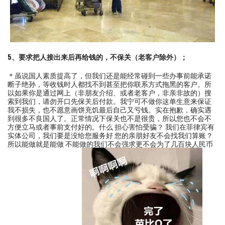
5、要求把人接出来后再给钱的，不保关（老客户除外）；
＊虽说国人素质提高了，但我们还是能经常碰到一些办事前能承诺
断子绝孙，等收钱时人都找不到甚至把你联系方式拖黑的客户。所
以如果你是通过网上（非朋友介绍、或者老客户，非亲非故的）搜
索到我们，请勿开口先保关后付款。我宁可不做你这单生意来保证
我不损失，也不愿意画饼充饥最后自己又亏钱。实在抱歉，确实遇
到很多不良国人了。正常情况下保关也不是很贵，所以您也不会不
方便立马或者事前支付好的。什么 担心害怕受骗？ 我们在菲律宾有
实体公司，我们要是没给您服务好 您的亲朋好友不会找我们算账？
所以能做就是能做 不能做的我们不会强求更不会为了几百块人民币