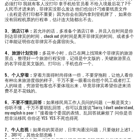
必须打印 我就有客人没打印 拿手机给官员看 不给入境最后花了7千
人民币才进来的，菲律宾没那么发达 他们也估计刁难要纸质文件
（去程是否打印都不重要）因为你会在国内拿到登机牌了， 如果你
没有回程机票的行程单，估计连大陆都出不去。
3、酒店订单：
若允许的话，多准备个酒店订单，并且入住时间是你
到达菲律宾的时间，check out 的时间是离开菲律宾的时间。或者多个
订单能证明你在菲律宾不会露宿街头。
4、旅游计划安排：
多花半小时，自己在网上找10来个菲律宾的旅游
景点，整理好一个旅游行程安排，记得是中文版的，关键旅游景点
的名字得是英文版的。打印出，手机也存一个。
5、个人穿着：
穿着方面得时尚得体一些，不要穿拖鞋，让他人看你
有种出来旅游度假的样子。千万不要一眼看出你想个民工或者打工
人的味道，穷游背包客也不要体现出来，毕竟菲律宾希望你进来消
费不是不花钱的。
6、不要不懂乱回答：
如果移民局工作人员问的问题（一般是英文）
你听不懂，千万不要胡乱回答，你可以直接说”Sorry, I don't understand,
my english is poor！“接着做个委屈的表情。乱回答就麻烦了 问你是否
想非法移民 你你还 YES YES 不死也得死
7、牛人忽视：
如果你的英语好，日常沟通没问题，只要做好上述1，
2，3即可，其他全部忽略！