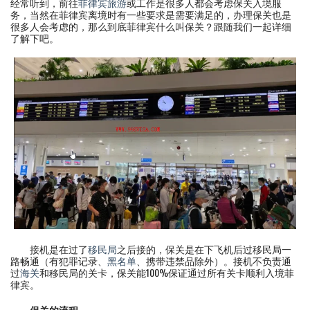
经常听到，前往
菲律宾旅游
或工作是很多人都会考虑保关入境服
务，当然在菲律宾离境时有一些要求是需要满足的，办理保关也是
很多人会考虑的，那么到底菲律宾什么叫保关？跟随我们一起详细
了解下吧。
接机是在过了
移民局
之后接的，保关是在下飞机后过移民局一
路畅通（有犯罪记录、
黑名单
、携带违禁品除外）。接机不负责通
过
海关
和移民局的关卡，保关能100%保证通过所有关卡顺利入境菲
律宾。
保关的流程